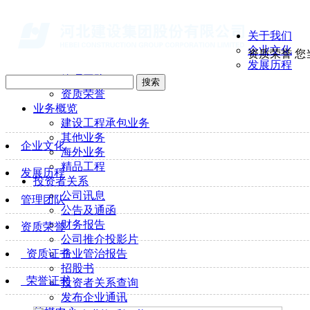
关于我们
企业文化
资质荣誉
您
发展历程
管理团队
搜索
资质荣誉
业务概览
建设工程承包业务
其他业务
企业文化
海外业务
精品工程
发展历程
投资者关系
公司讯息
管理团队
公告及通函
财务报告
资质荣誉
公司推介投影片
资质证书
企业管治报告
招股书
荣誉证书
投资者关系查询
发布企业通讯