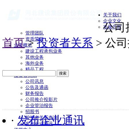
关于我们
企业文化
公司
发展历程
管理团队
首页
>
资质荣誉
投资者关系
> 公
业务概览
建设工程承包业务
其他业务
海外业务
精品工程
搜索
投资者关系
公司讯息
公告及通函
财务报告
公司推介投影片
企业管治报告
招股书
·
发布企业通讯
投资者关系查询
发布企业通讯