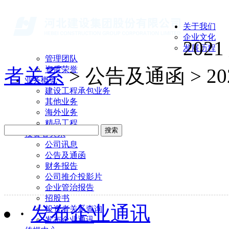
关于我们
企业文化
2021
发展历程
管理团队
者关系
资质荣誉
> 公告及通函 > 20
业务概览
建设工程承包业务
其他业务
海外业务
精品工程
搜索
投资者关系
公司讯息
公告及通函
财务报告
公司推介投影片
企业管治报告
招股书
·
发布企业通讯
投资者关系查询
发布企业通讯