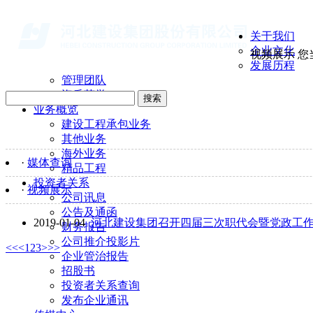
关于我们
企业文化
视频展示
您
发展历程
管理团队
资质荣誉
搜索
业务概览
建设工程承包业务
其他业务
海外业务
·
媒体查询
精品工程
投资者关系
·
视频展示
公司讯息
公告及通函
2019-01-04
河北建设集团召开四届三次职代会暨党政工
财务报告
公司推介投影片
<<
<
1
2
3
>
>>
企业管治报告
招股书
投资者关系查询
发布企业通讯