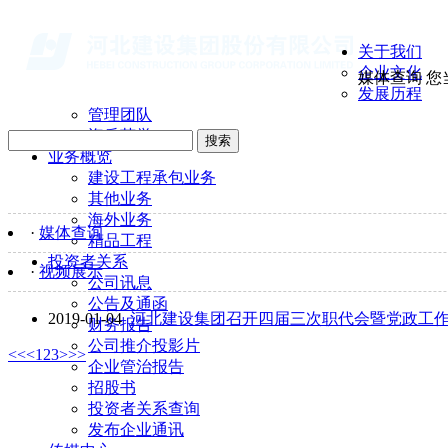
关于我们
企业文化
媒体查询
您
发展历程
管理团队
资质荣誉
搜索
业务概览
建设工程承包业务
其他业务
海外业务
·
媒体查询
精品工程
投资者关系
·
视频展示
公司讯息
公告及通函
2019-01-04
河北建设集团召开四届三次职代会暨党政工
财务报告
公司推介投影片
<<
<
1
2
3
>
>>
企业管治报告
招股书
投资者关系查询
发布企业通讯