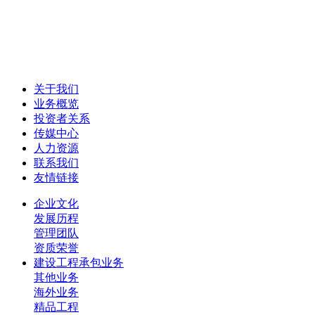
关于我们
业务概览
投资者关系
传媒中心
人力资源
联系我们
友情链接
企业文化
发展历程
管理团队
资质荣誉
建设工程承包业务
其他业务
海外业务
精品工程