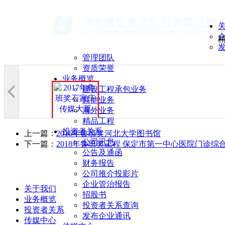
管理团队
资质荣誉
业务概览
建设工程承包业务
其他业务
海外业务
精品工程
投资者关系
上一篇：
2016年鲁班奖河北大学图书馆
公司讯息
下一篇：
2018年鲁班奖工程 保定市第一中心医院门诊综
公告及通函
财务报告
公司推介投影片
企业管治报告
关于我们
招股书
业务概览
投资者关系查询
投资者关系
发布企业通讯
传媒中心