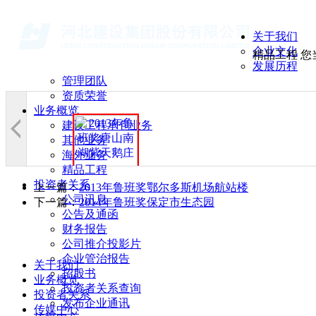
关于我们
企业文化
精品工程
您
发展历程
管理团队
资质荣誉
业务概览
建设工程承包业务
其他业务
海外业务
精品工程
投资者关系
上一篇：
2013年鲁班奖鄂尔多斯机场航站楼
公司讯息
下一篇：
2014年鲁班奖保定市生态园
公告及通函
财务报告
公司推介投影片
企业管治报告
关于我们
招股书
业务概览
投资者关系查询
投资者关系
发布企业通讯
传媒中心