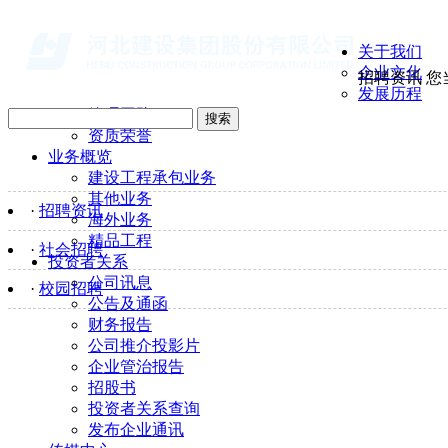
关于我们
企业文化
招聘资讯
您
发展历程
管理团队
搜索
资质荣誉
业务概览
建设工程承包业务
其他业务
·
招聘资讯
海外业务
精品工程
·
社会招聘
投资者关系
公司讯息
·
校园招聘
公告及通函
财务报告
公司推介投影片
企业管治报告
招股书
投资者关系查询
发布企业通讯