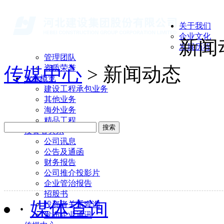
关于我们
企业文化
新闻
发展历程
管理团队
传媒中心
资质荣誉
> 新闻动态
业务概览
建设工程承包业务
其他业务
海外业务
精品工程
搜索
投资者关系
公司讯息
公告及通函
财务报告
公司推介投影片
企业管治报告
招股书
·
媒体查询
投资者关系查询
发布企业通讯