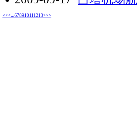
<<
<
...
6
7
8
9
10
11
12
13
>
>>