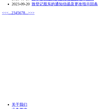
2023-09-20
致登记股东的通知信函及更改指示回条
<<
<
...
2
3
4
5
6
7
8
...
>
>>
关于我们